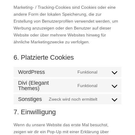
Marketing- / Tracking-Cookies sind Cookies oder eine
andere Form der lokalen Speicherung, die zur
Erstellung von Benutzerprofilen verwendet werden, um
Werbung anzuzeigen oder den Benutzer auf dieser
Website oder über mehrere Websites hinweg für
ähnliche Marketingzwecke zu verfolgen.
6. Platzierte Cookies
WordPress
Funktional
Consent
to
Divi (Elegant
Funktional
Themes)
Consent
service
to
wordpress
Sonstiges
Zweck wird noch ermittelt
Consent
service
to
divi-
7. Einwilligung
service
(elegant-
sonstiges
themes)
Wenn du unsere Website das erste Mal besuchst,
zeigen wir dir ein Pop-Up mit einer Erklärung über